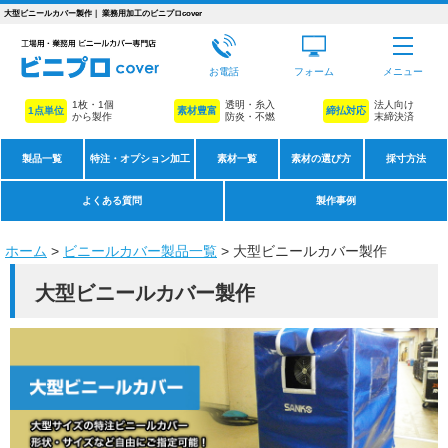
大型ビニールカバー製作｜ 業務用加工のビニプロcover
お電話
フォーム
メニュー
1枚・1個
透明・糸入
法人向け
1点単位
素材豊富
締払対応
から製作
防炎・不燃
末締決済
製品一覧
特注・オプション加工
素材一覧
素材の選び方
採寸方法
よくある質問
製作事例
ホーム
>
ビニールカバー製品一覧
> 大型ビニールカバー製作
大型ビニールカバー製作