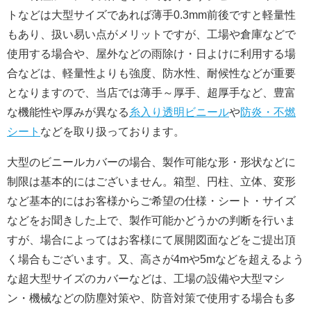
トなどは大型サイズであれば薄手0.3mm前後ですと軽量性
もあり、扱い易い点がメリットですが、工場や倉庫などで
使用する場合や、屋外などの雨除け・日よけに利用する場
合などは、軽量性よりも強度、防水性、耐候性などが重要
となりますので、当店では薄手～厚手、超厚手など、豊富
な機能性や厚みが異なる
糸入り透明ビニール
や
防炎・不燃
シート
などを取り扱っております。
大型のビニールカバーの場合、製作可能な形・形状などに
制限は基本的にはございません。箱型、円柱、立体、変形
など基本的にはお客様からご希望の仕様・シート・サイズ
などをお聞きした上で、製作可能かどうかの判断を行いま
すが、場合によってはお客様にて展開図面などをご提出頂
く場合もございます。又、高さが4mや5mなどを超えるよう
な超大型サイズのカバーなどは、工場の設備や大型マシ
ン・機械などの防塵対策や、防音対策で使用する場合も多