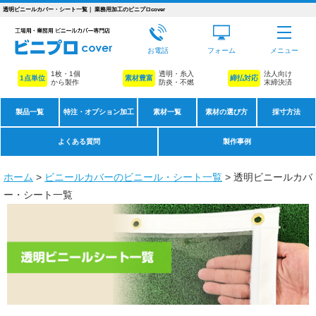
透明ビニールカバー・シート一覧｜ 業務用加工のビニプロcover
お電話
フォーム
メニュー
1枚・1個
透明・糸入
法人向け
1点単位
素材豊富
締払対応
から製作
防炎・不燃
末締決済
製品一覧
特注・オプション加工
素材一覧
素材の選び方
採寸方法
よくある質問
製作事例
ホーム
>
ビニールカバーのビニール・シート一覧
>
透明ビニールカバ
ー・シート一覧