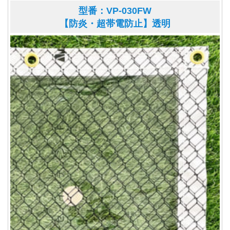
型番：VP-030FW
【防炎・超帯電防止】透明