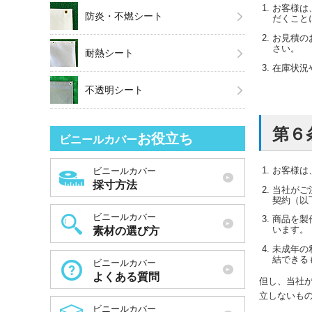
お客様は
防炎・不燃シート
だくこと
お見積の
さい。
耐熱シート
在庫状況
不透明シート
第６
お役立ち
ビニールカバー
お客様は
ビニールカバー
採寸方法
当社がご
契約（以
ビニールカバー
商品を製
います。
素材の選び方
未成年の
結できる
ビニールカバー
よくある質問
但し、当社
立しないも
ビニールカバー