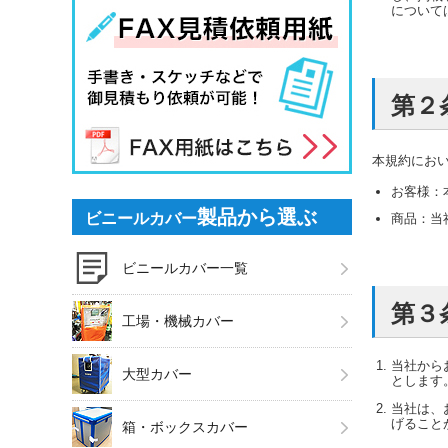
について
第２
本規約にお
お客様：
製品から選ぶ
ビニールカバー
商品：当
ビニールカバー一覧
第３
工場・機械カバー
当社から
大型カバー
とします
当社は、
げること
箱・ボックスカバー