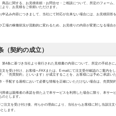
、商品に関する、お見積依頼・お問合せ・ご相談について、所定のフォーム、ま
により、お見積をご依頼いただけます。
お申込み内容につきまして、当社にて対応が出来ない場合には、お見積回答
や工場の稼働状況が流動的に変わるため、お見積りの内容が変更になる場合
条（契約の成立）
、第4条に基づき当社より発行された見積書の内容について、所定の手続きに
注文を受け付け、お客様へFAXまたは、E-mailにて注文受付確認のご案内
下、「売買契約」といいます）が成立することを、お客様には予めご承諾い
作・手配する過程において必要な情報を正確にいただけない場合は、売買契
利用者は親権者の承諾を得た上で本サービスを利用した場合に限り、本サー
ものとします。
がご注文を受け付け後、何らかの理由により、当社からお客様に対し当該注文
のとします。