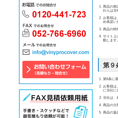
商品の相
れらは当
お客様は
め承諾い
商品の特
サイト上
動します
第９
第6条に
お客様は
に当社に
当社は、
商品の欠
商品の返