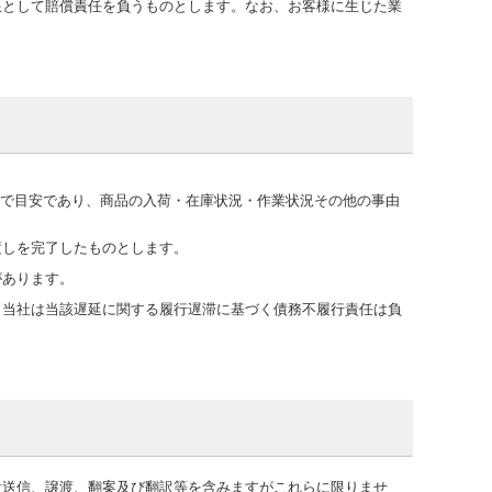
限として賠償責任を負うものとします。なお、お客様に生じた業
くまで目安であり、商品の入荷・在庫状況・作業状況その他の事由
渡しを完了したものとします。
があります。
、当社は当該遅延に関する履行遅滞に基づく債務不履行責任は負
衆送信、譲渡、翻案及び翻訳等を含みますがこれらに限りませ