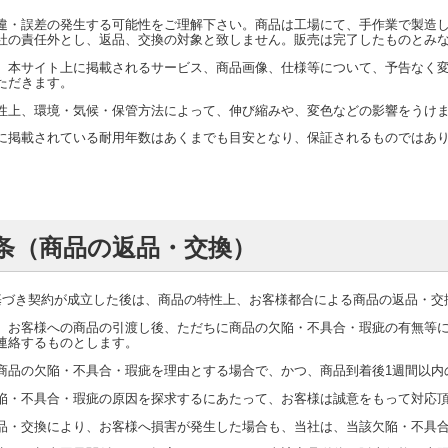
違・誤差の発生する可能性をご理解下さい。商品は工場にて、手作業で製造
社の責任外とし、返品、交換の対象と致しません。販売は完了したものとみ
、本サイト上に掲載されるサービス、商品画像、仕様等について、予告なく
ただきます。
性上、環境・気候・保管方法によって、伸び縮みや、変色などの影響をうけ
に掲載されている耐用年数はあくまでも目安となり、保証されるものではあ
。
条（商品の返品・交換）
基づき契約が成立した後は、商品の特性上、お客様都合による商品の返品・交
、お客様への商品の引渡し後、ただちに商品の欠陥・不具合・瑕疵の有無等
連絡するものとします。
商品の欠陥・不具合・瑕疵を理由とする場合で、かつ、商品到着後1週間以内
陥・不具合・瑕疵の原因を探求するにあたって、お客様は誠意をもって対応
品・交換により、お客様へ損害が発生した場合も、当社は、当該欠陥・不具