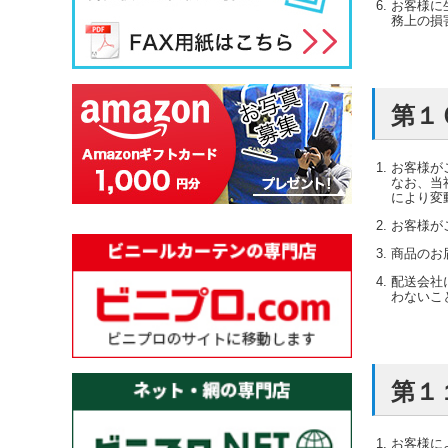
お客様に
務上の損
第１
お客様が
なお、当
により変
お客様が
商品のお
配送会社
わないこ
第１
お客様に