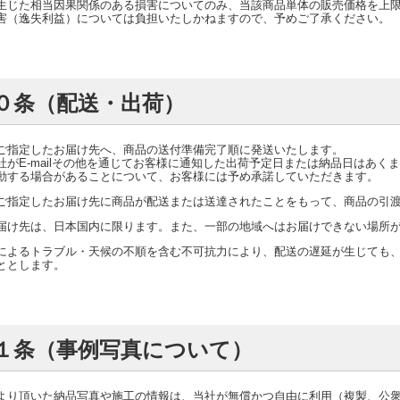
生じた相当因果関係のある損害についてのみ、当該商品単体の販売価格を上
害（逸失利益）については負担いたしかねますので、予めご了承ください。
０条（配送・出荷）
ご指定したお届け先へ、商品の送付準備完了順に発送いたします。
社がE-mailその他を通じてお客様に通知した出荷予定日または納品日はあ
動する場合があることについて、お客様には予め承諾していただきます。
ご指定したお届け先に商品が配送または送達されたことをもって、商品の引
届け先は、日本国内に限ります。また、一部の地域へはお届けできない場所
によるトラブル・天候の不順を含む不可抗力により、配送の遅延が生じても
ととします。
１条（事例写真について）
より頂いた納品写真や施工の情報は、当社が無償かつ自由に利用（複製、公