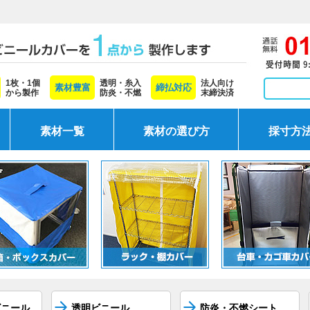
1枚・1個
透明・糸入
法人向け
素材豊富
締払対応
から製作
防炎・不燃
末締決済
素材一覧
素材の選び方
採寸方
ビニール
透明ビニール
防炎・不燃シート