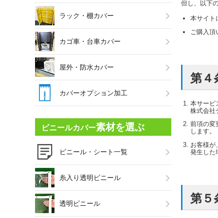
但し、以下
ラック・棚カバー
本サイト
ご購入頂
カゴ車・台車カバー
屋外・防水カバー
第４
カバーオプション加工
本サービ
株式会社チー
前項の変
素材を選ぶ
ビニールカバー
します。
お客様が
ビニール・シート一覧
発生した
糸入り透明ビニール
第５
透明ビニール