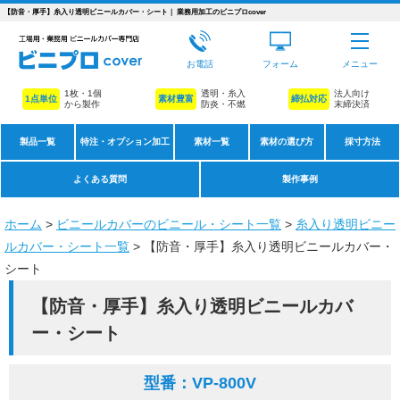
【防音・厚手】糸入り透明ビニールカバー・シート｜ 業務用加工のビニプロcover
お電話
フォーム
メニュー
1枚・1個
透明・糸入
法人向け
1点単位
素材豊富
締払対応
から製作
防炎・不燃
末締決済
製品一覧
特注・オプション加工
素材一覧
素材の選び方
採寸方法
よくある質問
製作事例
ホーム
>
ビニールカバーのビニール・シート一覧
>
糸入り透明ビニー
ルカバー・シート一覧
> 【防音・厚手】糸入り透明ビニールカバー・
シート
【防音・厚手】糸入り透明ビニールカバ
ー・シート
型番：VP-800V