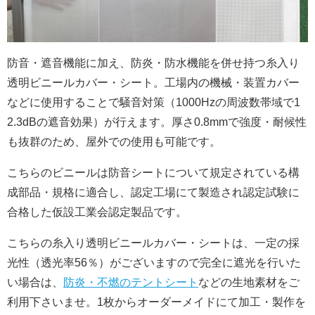
防音・遮音機能に加え、防炎・防水機能を併せ持つ糸入り
透明ビニールカバー・シート。工場内の機械・装置カバー
などに使用することで騒音対策（1000Hzの周波数帯域で1
2.3dBの遮音効果）が行えます。厚さ0.8mmで強度・耐候性
も抜群のため、屋外での使用も可能です。
こちらのビニールは防音シートについて規定されている構
成部品・規格に適合し、認定工場にて製造され認定試験に
合格した仮設工業会認定製品です。
こちらの糸入り透明ビニールカバー・シートは、一定の採
光性（透光率56％）がございますので完全に遮光を行いた
い場合は、
防炎・不燃のテントシート
などの生地素材をご
利用下さいませ。1枚からオーダーメイドにて加工・製作を