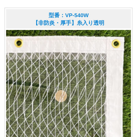
型番：VP-540W
【非防炎・厚手】糸入り透明