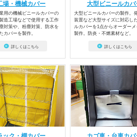
工場・機械カバー
大型ビニールカバ
業用の機械ビニールカバーの
大型ビニールカバーの製作。
製造工場などで使用する工作
装置など大型サイズに対応し
塵対策や、粉塵対策、防水を
ルカバーを1点からオーダーメ
たカバーを製作。
製作。防炎・不燃素材など。
詳しくはこちら
詳しくはこちら
ラック・棚カバー
カゴ車・台車カバ