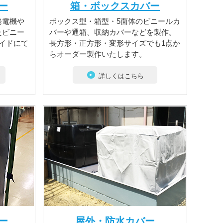
ー
箱・ボックスカバー
発電機や
ボックス型・箱型・5面体のビニールカ
たビニー
バーや通箱、収納カバーなどを製作。
イドにて
長方形・正方形・変形サイズでも1点か
らオーダー製作いたします。
詳しくはこちら
ー
屋外・防水カバー