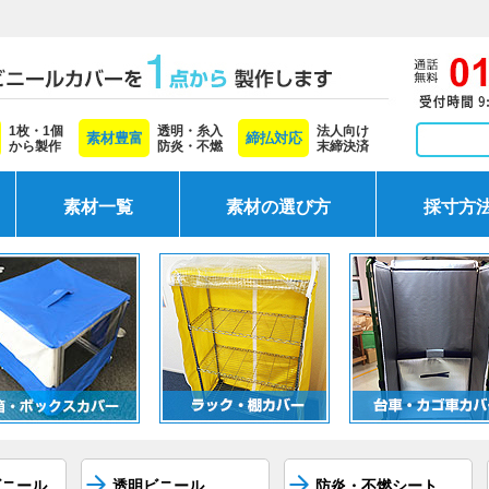
1枚・1個
透明・糸入
法人向け
素材豊富
締払対応
から製作
防炎・不燃
末締決済
素材一覧
素材の選び方
採寸方
ビニール
透明ビニール
防炎・不燃シート