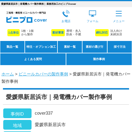
愛媛県新居浜市｜発電機カバー製作事例｜ 業務用加工のビニプロcover
お電話
フォーム
メニュー
1枚・1個
透明・糸入
法人向け
1点単位
素材豊富
締払対応
から製作
防炎・不燃
末締決済
製品一覧
特注・オプション加工
素材一覧
素材の選び方
採寸方法
よくある質問
製作事例
ホーム
>
ビニールカバーの製作事例
> 愛媛県新居浜市｜発電機カバー
製作事例
愛媛県新居浜市｜発電機カバー製作事例
cover337
事例ID
愛媛県新居浜市
地域