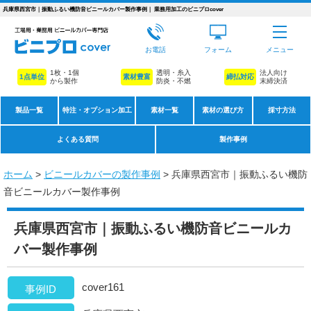
兵庫県西宮市｜振動ふるい機防音ビニールカバー製作事例｜ 業務用加工のビニプロcover
お電話
フォーム
メニュー
1枚・1個
透明・糸入
法人向け
1点単位
素材豊富
締払対応
から製作
防炎・不燃
末締決済
製品一覧
特注・オプション加工
素材一覧
素材の選び方
採寸方法
よくある質問
製作事例
ホーム
>
ビニールカバーの製作事例
> 兵庫県西宮市｜振動ふるい機防
音ビニールカバー製作事例
兵庫県西宮市｜振動ふるい機防音ビニールカ
バー製作事例
cover161
事例ID