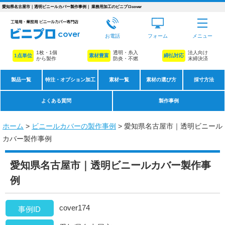
愛知県名古屋市｜透明ビニールカバー製作事例｜ 業務用加工のビニプロcover
お電話
フォーム
メニュー
1枚・1個
透明・糸入
法人向け
1点単位
素材豊富
締払対応
から製作
防炎・不燃
末締決済
製品一覧
特注・オプション加工
素材一覧
素材の選び方
採寸方法
よくある質問
製作事例
ホーム
>
ビニールカバーの製作事例
> 愛知県名古屋市｜透明ビニール
カバー製作事例
愛知県名古屋市｜透明ビニールカバー製作事
例
cover174
事例ID