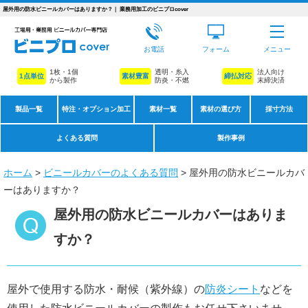
屋外用の防水ビニールカバーはありますか？｜ 業務用加工のビニプロcover
お電話
フォーム
メニュー
1枚・1個
透明・糸入
法人向け
1点単位
素材豊富
締払対応
から製作
防炎・不燃
末締決済
製品一覧
特注・オプション加工
素材一覧
素材の選び方
採寸方法
よくある質問
製作事例
ホーム
>
ビニールカバーのよくある質問
> 屋外用の防水ビニールカバ
ーはありますか？
屋外用の防水ビニールカバーはありま
すか？
屋外で使用する防水・耐候（紫外線）の
防炎シート
などを