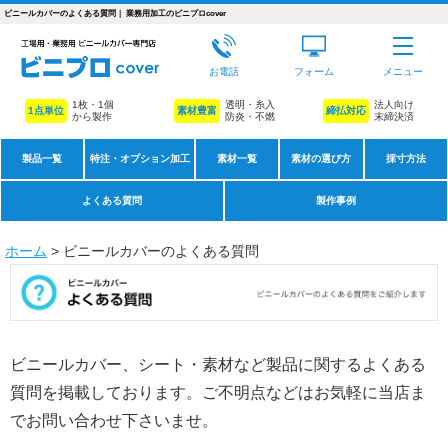
ビニールカバーのよくある質問｜ 業務用加工のビニプロcover
お電話
フォーム
メニュー
1枚・1個
透明・糸入
法人向け
1点単位
素材豊富
締払対応
から製作
防炎・不燃
末締決済
製品一覧
特注・オプション加工
素材一覧
素材の選び方
採寸方法
よくある質問
製作事例
ホーム
> ビニールカバーのよくある質問
ビニールカバー、シート・素材など製品に関するよくある
質問を掲載しております。ご不明点などはお気軽に当店ま
でお問い合わせ下さいませ。